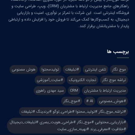
راهکارهای جامع مدیریت ارتباط با مشتریان (CRM)، ویپ، طراحی سایت و
فروشگاه اینترنتی است. این شرکت با تمرکز بر نوآوری، امنیت و بازاریابی
دیجیتال، به کسب‌وکارها کمک می‌کند تا فروش خود را افزایش داده و ارتباطی
پایدار با مشتریانشان برقرار کنند.
برچسب ها
موج نگار
تلفن اینترنتی
#تبلیغات
تولیدمحتوا
هوش مصنوعی
تراشه موج نگار
تجارت الکترونیک
#سایت_آموزشی
مدیریت ارتباط با مشتریان
CRM
سید مهدی راهوی
#هوش_مصنوعی
AI #
#موج_نگار
#تراشه_موج_نگار #تولید_محتوا #طراحی_لوگو #برندینگ #تبلیغات
#بازاریابی_محتوایی #موج_نگار #طراحی_هویت_بصری #تبلیغات_دیجیتال
#خلاقیت #معرفی_برند #بهینه_سازی_سایت