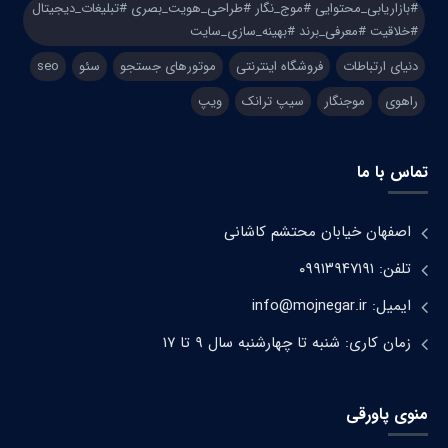
#بازاریابی_محتوایی #موج_نگار #طراحی_هویت_بصری #تبلیغات_دیجیتال
#خلاقیت #معرفی_برند #بهینه_سازی_سایت
دنیای ارتباطات
فروشگاه اینترنتی
موتورهای جستجو
سئو
seo
راهوی
موجنگار
سیپ ترانک
ویپ
تماس با ما
اصفهان خیابان محتشم کاشانی
تلفن: ۰۹۹۱۳۹۴۷۱۹۱
ایمیل: info@mojnegar.ir
زمان کاری: شنبه تا چهارشنبه سال ۹ تا ۱۷
منوی پاورقی