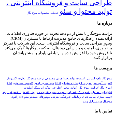
طراحی سایت و فروشگاه اینترنتی ،
تولید محتوا و سئو
خدمات
محصولات
موج نگار
درباره ما
تراشه موج‌نگار با بیش از دو دهه تجربه در حوزه فناوری اطلاعات،
ارائه‌دهنده راهکارهای جامع مدیریت ارتباط با مشتریان (CRM)،
ویپ، طراحی سایت و فروشگاه اینترنتی است. این شرکت با تمرکز
بر نوآوری، امنیت و بازاریابی دیجیتال، به کسب‌وکارها کمک می‌کند
تا فروش خود را افزایش داده و ارتباطی پایدار با مشتریانشان
برقرار کنند.
برچسب ها
موج نگار
تلفن اینترنتی
#تبلیغات
تولیدمحتوا
هوش مصنوعی
تراشه موج نگار
تجارت الکترونیک
#سایت_آموزشی
مدیریت ارتباط با مشتریان
CRM
سید مهدی راهوی
#هوش_مصنوعی
AI #
#موج_نگار
#تراشه_موج_نگار #تولید_محتوا #طراحی_لوگو #برندینگ #تبلیغات
#بازاریابی_محتوایی #موج_نگار #طراحی_هویت_بصری #تبلیغات_دیجیتال #خلاقیت #معرفی_برند
#بهینه_سازی_سایت
دنیای ارتباطات
فروشگاه اینترنتی
موتورهای جستجو
سئو
seo
راهوی
موجنگار
سیپ ترانک
ویپ
تماس با ما